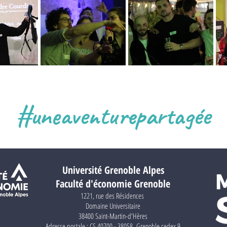
#uneaventurepartagée
Université Grenoble Alpes
Faculté d'économie Grenoble
1221, rue des Résidences
Domaine Universitaire
38400 Saint-Martin-d'Hères
Adresse postale : CS 40700 - 38058 Grenoble cedex 9