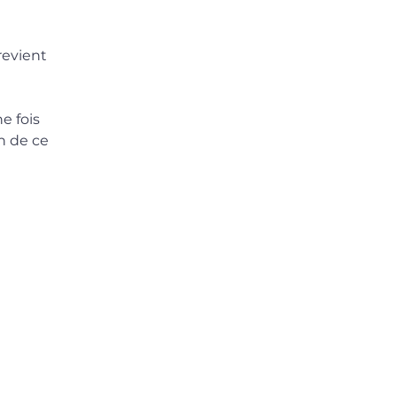
revient
e fois
n de ce