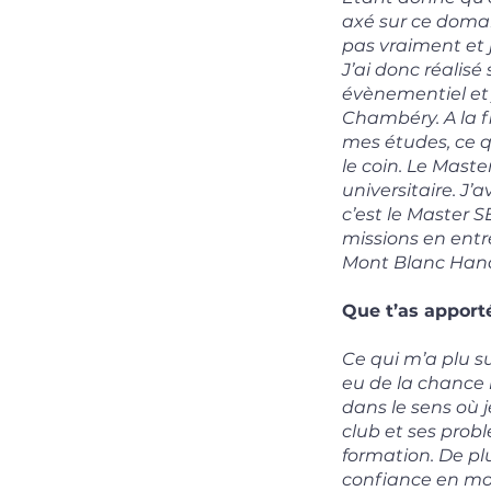
axé sur ce domai
pas vraiment et 
J’ai donc réalis
évènementiel et 
Chambéry. A la fi
mes études, ce q
le coin. Le Mast
universitaire. J
c’est le Master S
missions en entr
Mont Blanc Hand
Que t’as apport
Ce qui m’a plu s
eu de la chance 
dans le sens où j
club et ses prob
formation. De pl
confiance en moi,