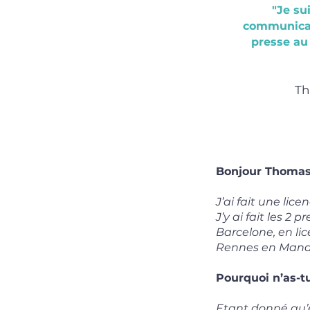
"Je su
communicat
presse au
Th
Bonjour Thomas,
J’ai fait une lic
J’y ai fait les 2
Barcelone, en lic
Rennes en Manag
Pourquoi n’as-t
Etant donné qu’e