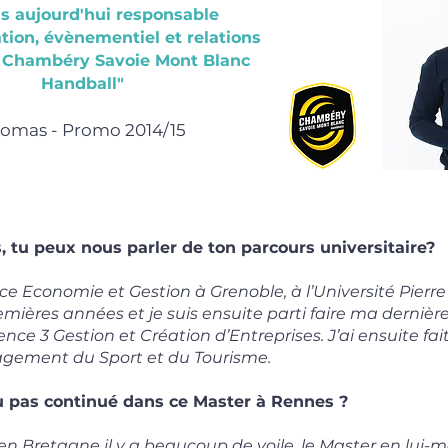
is aujourd'hui responsable
ion, évènementiel et relations
 Chambéry Savoie Mont Blanc
Handball"
omas - Promo 2014/15
 tu peux nous parler de ton parcours universitaire?
ence Economie et Gestion à Grenoble, à l’Université Pier
 premières années et je suis ensuite parti faire ma derni
ence 3 Gestion et Création d’Entreprises. J’ai ensuite fai
ement du Sport et du Tourisme.
u pas continué dans ce Master à Rennes ?
n Bretagne il y a beaucoup de voile, le Master en lui-m