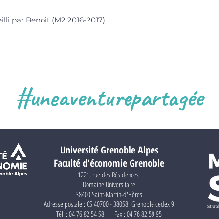
lli par Benoit (M2 2016-2017)
#uneaventurepartagée
Université Grenoble Alpes
Faculté d'économie Grenoble
1221, rue des Résidences
Domaine Universitaire
38400 Saint-Martin-d'Hères
Adresse postale : CS 40700 - 38058 Grenoble cedex 9
Tél. : 04 76 82 54 58 Fax : 04 76 82 59 95