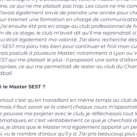
ne, ce qui ne me plaisait pas trop. Les cours ne me co
j’avais également envie de prendre une année pour cher
é sur internet une formation en chargé de communicatio
j’ai ensuite été pris en stage au club professionnel de 
n de ce stage, le club m’avait dit qu’il me reprendrait si
ui était également ma volonté. J’ai donc recherché de
er SEST m'a paru très bien pour continuer et finir mon c
’avais postulé à plusieurs Master, notamment à Lyon ou
EST qui me plaisait le plus : il proposait une sorte d’alt
eprises, ce qui me permettait de rester au club du Ch
ball.
é le Master SEST ?
urtout c’est qu’en travaillant en même temps au club d
mais il faut savoir se la créer!) chaque cours m’apporta
e pouvais me projeter avec le club, je réfléchissais tout 
lématiques, et c’est véritablement ce que je cherchais 
us, je dirais que le Master m’a également apporté un pe
 vu le nombre d’oraux qu’il y a. J’ai pris beaucoup plus