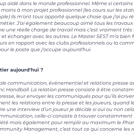
p aidé dans le monde professionnel. Même si certains
moins à mon projet professionnel (les cours sur les stat
ple) ils m'ont tous apporté quelque chose que j’ai pu réu
étier. J’ai également beaucoup aimé tous les travaux à
 une réelle charge de travail mais c’est vraiment très
r et échanger avec les autres.
Le Master SEST m’a bien 
 cours en rapport avec les clubs professionnels ou la co
ur le poste que j'occupe aujourd'hui.
ier aujourd'hui ?
able communication, évènementiel et relations presse
c Handball. La relation presse consiste à être const
presse, leur envoyer les communiqués pour qu’ils écriven
nt les relations entre la presse et les joueurs, quand 
 une interview d’un joueur je décide si oui ou non cela 
ommunication, celle-ci consiste à trouver constamment
iété mais également pour remplir au maximum le Phare.
mmunity Management, c’est tout ce qui concerne les r