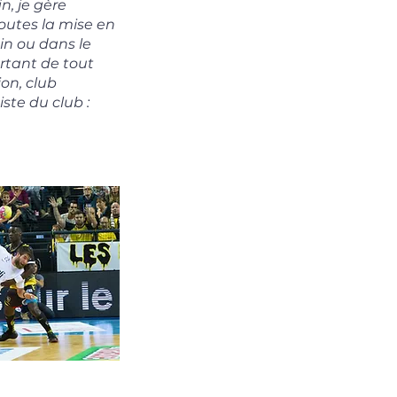
in, je gère
toutes la mise en
in ou dans le
rtant de tout
ion, club
ste du club :