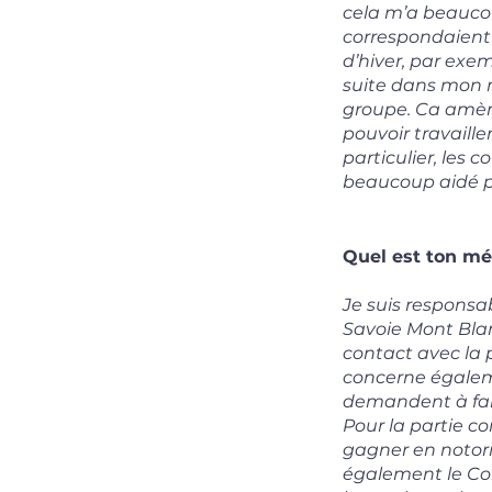
cela m’a beaucou
correspondaient 
d’hiver, par exem
suite dans mon m
groupe. Ca amène
pouvoir travaille
particulier, les
beaucoup aidé po
Quel est ton mét
Je suis respons
Savoie Mont Blan
contact avec la 
concerne égaleme
demandent à faire
Pour la partie c
gagner en notor
également le Co