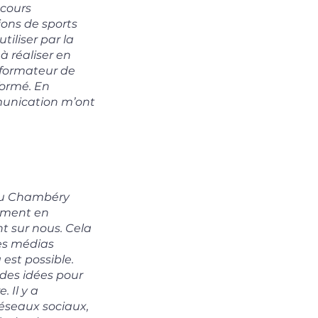
 cours
ions de sports
tiliser par la
 réaliser en
 formateur de
formé. En
mmunication m’ont
 au Chambéry
amment en
t sur nous. Cela
les médias
est possible.
 des idées pour
 Il y a
éseaux sociaux,