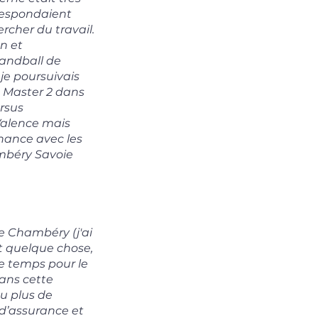
rrespondaient
cher du travail.
n et
handball de
 je poursuivais
s Master 2 dans
ursus
 Valence mais
ernance avec les
ambéry Savoie
e Chambéry (j'ai
it quelque chose,
le temps pour le
dans cette
u plus de
 d’assurance et